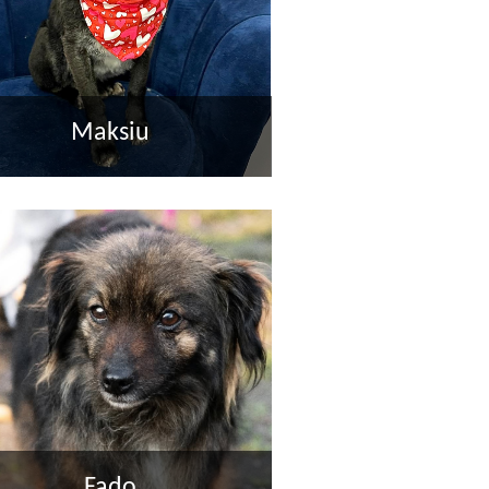
M JEST TAM,
ŻEBYŚ ZOSTAŁ DŁUŻEJ."
Maksiu
tephen King
Fado