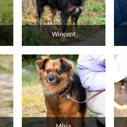
"DO
GDZIE CHCĄ, 
Wincent
S
Misia